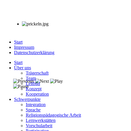
Start
Impressum
Datenschutzerklärung
Start
Über uns
Trägerschaft
Team
Leitbild
Konzept
Kooperation
Schwerpunkte
Integration
Sprache
Religionspädagogische Arbeit
Lernwerkstätten
Vorschularbeit
Partizipation