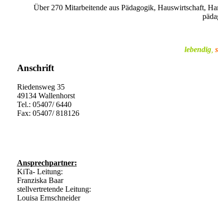
Über 270 Mitarbeitende aus Pädagogik, Hauswirtschaft, Han
pädag
lebendig
,
s
Anschrift
Riedensweg 35
49134 Wallenhorst
Tel.: 05407/ 6440
Fax: 05407/ 818126
st.marien-rulle@kita-bistum.de
Ansprechpartner:
KiTa- Leitung:
Franziska Baar
stellvertretende Leitung:
Louisa Ernschneider