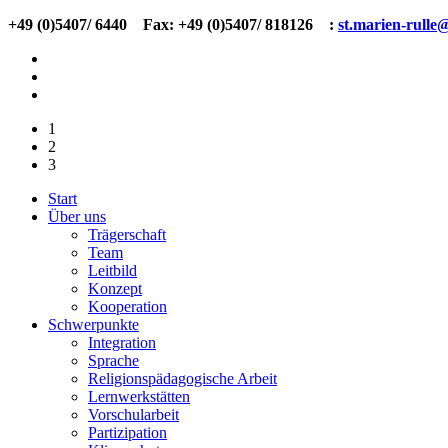
+49 (0)5407/ 6440 Fax: +49 (0)5407/ 818126
:
st.marien-rulle
1
2
3
Start
Über uns
Trägerschaft
Team
Leitbild
Konzept
Kooperation
Schwerpunkte
Integration
Sprache
Religionspädagogische Arbeit
Lernwerkstätten
Vorschularbeit
Partizipation