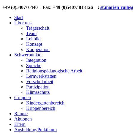
+49 (0)5407/ 6440 Fax: +49 (0)5407/ 818126
:
st.marien-rulle
Start
Über uns
Trägerschaft
Team
Leitbild
Konzept
Kooperation
Schwerpunkte
Integration
Sprache
Religionspädagogische Arbeit
Lernwerkstätten
Vorschularbeit
Partizipation
Klimaschutz
Gruppen
Kindergartenbereich
Krippenbereich
Räume
Aktionen
Eltern
Ausbildung/Praktikum